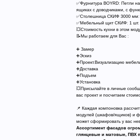
✅Фурнитура BOYRD: Петли на
ящиках с доводчиками, с фун
✅Столешница СКИФ 3000 мм: 
✅Мебельный щит СКИФ: 1 шт.
💥Стоимость кухни в этом мод
📝Мы работаем для Вас :
➕ Замер
➕Эскиз
➕Проект.Визуализацию мебел
➕Доставка
➕Подъем
➕Установка
💥Присылайте в личные сообщ
вас проект и посчитаем стоим
📌 Каждая компоновка рассчит
модулей (шкафов/ящиков) и фу
может сформировать у вас не
Ассортимент фасадов огром
глянцевые и матовые, ПВХ 