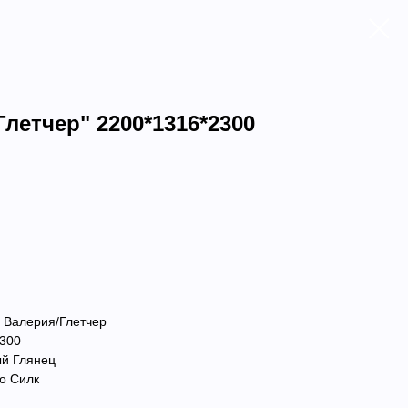
летчер" 2200*1316*2300
 Валерия/Глетчер
2300
ый Глянец
о Силк