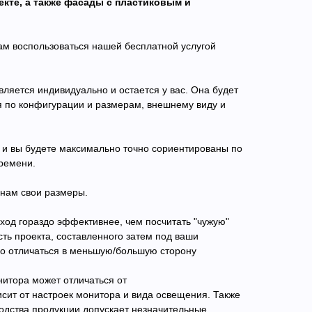
кте, а также фасады с пластиковым и
м воспользоваться нашей бесплатной услугой
вляется индивидуально и остается у вас. Она будет
я по конфигурации и размерам, внешнему виду и
 и вы будете максимально точно сориентированы по
ремени.
 нам свои размеры.
ход гораздо эффективнее, чем посчитать "чужую"
ость проекта, составленного затем под ваши
но отличаться в меньшую/большую сторону
нитора может отличаться от
сит от настроек монитора и вида освещения. Также
одства продукции допускает незначительные