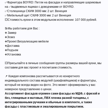
✅Фурнитура BOYRD: Петли на фасадах и направляющие шариковые
на ✅выдвижных ящиках с доводчиками от BOYRD.
✅Столешница СКИФ 3000 мм: 2 шт. Венеция
✅Мебельный щит СКИФ 3000 мм: 2 шт Венеция
‍💥Стоимость кухни в этом модульном исполнении: 107 000 рублей.
📝Мы работаем для Вас :
➕ Замер
➕Эскиз
➕Проект.Визуализацию мебели
➕Доставка
➕Подъем
➕Установка
💥Присылайте в личные сообщения группы размеры вашей кухни, мы
составим для вас проект и посчитаем стоимость.
📌 Каждая компоновка рассчитывается из конкретного
индивидуального состава модулей (шкафов/ящиков) и фурнитуры,
который не всегда виден на фото. Это может сформировать у вас
неверное представление о ценах.
Ассортимент фасадов огромен сами фасады из МДФ, с фрезой и
без, глянцевые и матовые, ПВХ пленка разной толщины, с
интегрированными ручками и обычные в комплекте, а также
фасады с пластиковым и эмалированным покрытием.