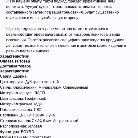
✅ По нашему опыту, такой подход гораздо эффективнее, чем
посчитать "чужую" кухню, тк, как правило, стоимость проекта,
составленного затем под ваши требования, будет существенно
отличаться в меньшую/большую сторону
*Цвет продукции на экране монитора может отличаться от
реального.Цветопередача зависит от настроек монитора и вида
освещения. Также отраслевая специфика производства продукции
допускает незначительные отклонения в цветовой гамме изделий в
разных партиях выпуска.
Характеристики
Оплата за товар
Доставка товара
Характеристики
Серия: Дарина
Цвет корпуса: Дуб крафт золотой
Стиль: Классический, Минимализм, Современный
Материал корпуса: ЛДСП
Цвет фасада: Графит софт
Материал фасада: МДФ
Покрытие фасада: ПВХ
Столешница СКИФ 38мм: Луна
Стеновая панель СКИФ 6 мм: Аргус светлый
Расположение: Угловая
Фурнитура: BOYRD
Мойка ULGRAN: Отсутствует