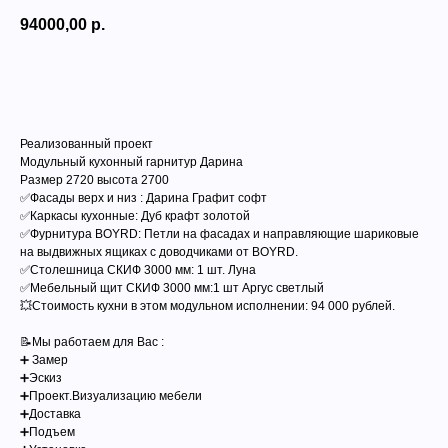
94000,00
р.
ЗАКАЗАТЬ
Реализованный проект
Модульный кухонный гарнитур Дарина
Размер 2720 высота 2700
✅Фасады верх и низ : Дарина Графит софт
✅Каркасы кухонные: Дуб крафт золотой
✅Фурнитура BOYRD: Петли на фасадах и направляющие шариковые
на выдвижных ящиках с доводчиками от BOYRD.
✅Столешница СКИФ 3000 мм: 1 шт. Луна
✅Мебельный щит СКИФ 3000 мм:1 шт Аргус светлый
💥Стоимость кухни в этом модульном исполнении: 94 000 рублей.
📝Мы работаем для Вас :
➕ Замер
➕Эскиз
➕Проект.Визуализацию мебели
➕Доставка
➕Подъем