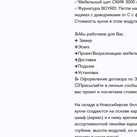
✅Мебельный щит СКИФ 3000 м
✅Фурнитура BOYRD: Петли на
ящиках с доводчиками от С с
Стоимость кухни в этом модул
📝Мы работаем для Вас :
➕ Замер
➕Эскиз
➕Проект.Визуализацию мебел
➕Доставка
➕Подъем
➕Установка
📝 Оформление договора по Э
💥Присылайте в личные сообщ
вас проект и посчитаем стоим
На складе в Новосибирске бол
кухни создаются на основе к
шкаф (каркас) и к нему крепим
ассортиментной линейки карка
глубине, высоте модулей, но 
технику в наши кухни!