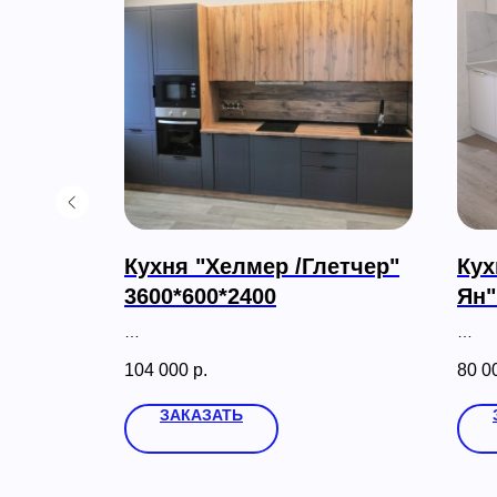
Кухня "Хелмер /Глетчер"
Кух
3600*600*2400
Ян"
104 000
р.
80 0
ЗАКАЗАТЬ