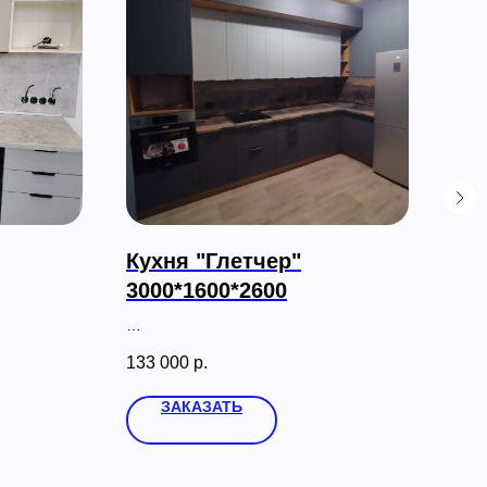
Кухня "Глетчер"
Ку
3000*1600*2600
210
133 000
р.
170
ЗАКАЗАТЬ